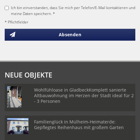
Ich bin einverstanden, dass Sie mich per Telefon/E-Mail kontaktieren und
meine Daten speichern. *
* Pflichtfelder
Absenden
NEUE OBJEKTE
Wohlfühloase in GladbeckKomplett sanierte
Altbauwohnung im Herzen der Stadt ideal für 2
- 3 Personen
Familienglück in Mülheim-Heimaterde:
Gepflegtes Reihenhaus mit großem Garten