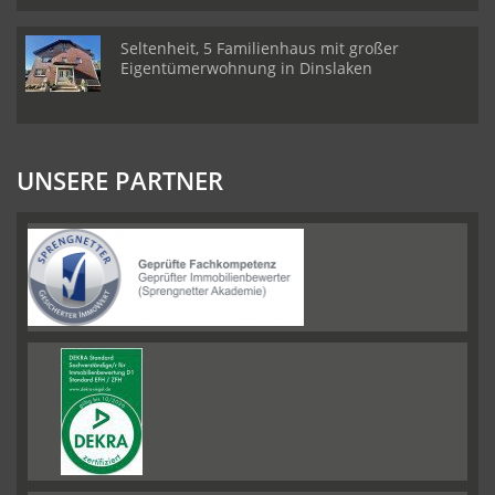
Seltenheit, 5 Familienhaus mit großer
Eigentümerwohnung in Dinslaken
UNSERE PARTNER