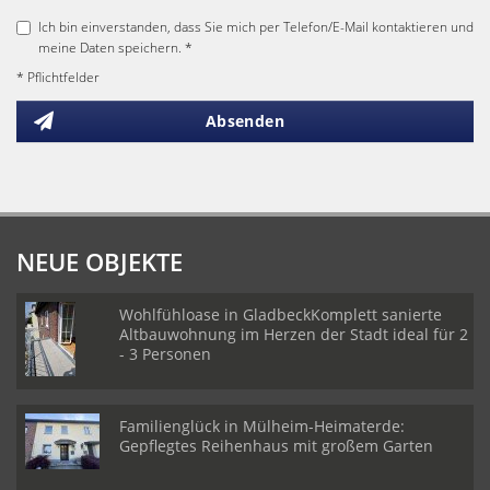
Ich bin einverstanden, dass Sie mich per Telefon/E-Mail kontaktieren und
meine Daten speichern. *
* Pflichtfelder
Absenden
NEUE OBJEKTE
Wohlfühloase in GladbeckKomplett sanierte
Altbauwohnung im Herzen der Stadt ideal für 2
- 3 Personen
Familienglück in Mülheim-Heimaterde:
Gepflegtes Reihenhaus mit großem Garten