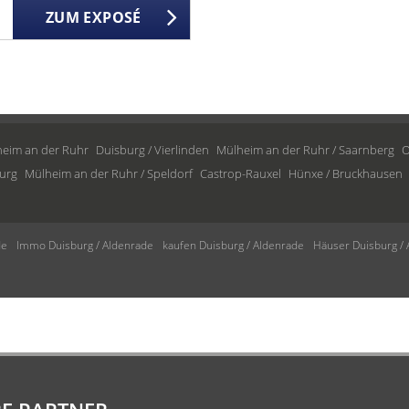
ZUM EXPOSÉ
eim an der Ruhr
Duisburg / Vierlinden
Mülheim an der Ruhr / Saarnberg
O
urg
Mülheim an der Ruhr / Speldorf
Castrop-Rauxel
Hünxe / Bruckhausen
de
Immo Duisburg / Aldenrade
kaufen Duisburg / Aldenrade
Häuser Duisburg /