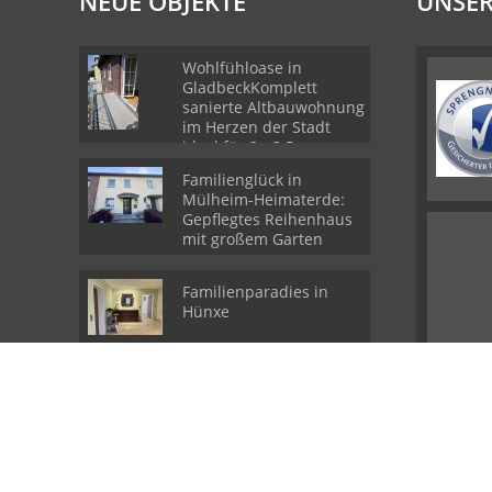
NEUE OBJEKTE
UNSER
Wohlfühloase in
GladbeckKomplett
sanierte Altbauwohnung
im Herzen der Stadt
ideal für 2 - 3 Personen
Familienglück in
Mülheim-Heimaterde:
Gepflegtes Reihenhaus
mit großem Garten
Familienparadies in
Hünxe
© Finest Homes Immobilien GmbH
Powered by
Immonia GmbH