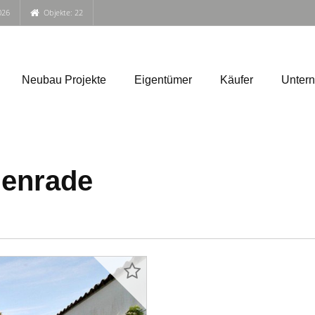
026
Objekte: 22
Neubau Projekte
Eigentümer
Käufer
Unter
denrade