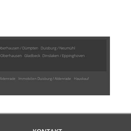
berhausen / Dümpten
Duisburg / Neumühl
Oberhausen
Gladbeck
Dinslaken / Eppinghoven
 Aldenrade
Immobilien Duisburg / Aldenrade
Hauskauf