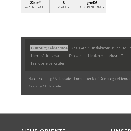
224 m²
8
gro408
WOHNFLÄCHE
ZIMMER
OBJEKTNUMMER
Duisburg / Aldenrade
Dinslaken / Dinslakener Bruch
Mülh
Herne / Horsthausen
Dinslaken
Neukirchen-Vluyn
Duisb
Immobilie verkaufen
Haus Duisburg / Aldenrade
Immobilienkauf Duisburg / Aldenra
Duisburg / Aldenrade