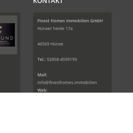
KONTAKT
Finest Homes Immobilien GmbH
Hünxer heide 17a
46569 Hünxe
Tel.:
02858-4599199
Mail:
info@finesthomes.immobilien
Web:
www.finesthomes.immobilien