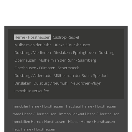
Herne / Horsthausen
Castrop-Rauxel
Mülheim an der Ruhr
Hünxe / Bruckhausen
Duisburg / Vierlinden
Dinslaken / Eppinghoven
Duisburg
Oberhausen
Mülheim an der Ruhr / Saarnberg
Oberhausen / Dümpten
Schermbeck
Duisburg / Aldenrade
Mülheim an der Ruhr / Speldorf
Dinslaken
Duisburg / Neumühl
Neukirchen-Vluyn
Immobilie verkaufen
Immobilie Herne / Horsthausen
Hauskauf Herne / Horsthausen
Immo Herne / Horsthausen
Immobilienkauf Herne / Horsthausen
Immobilien Herne / Horsthausen
Häuser Herne / Horsthausen
Haus Herne / Horsthausen