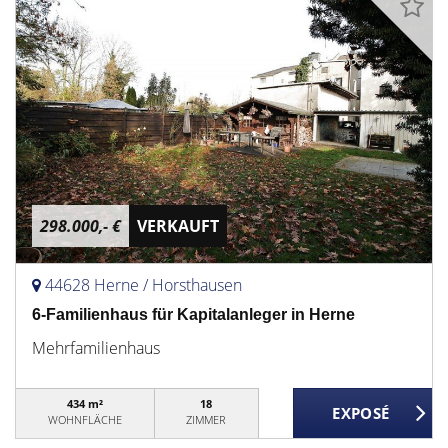
298.000,- €
VERKAUFT
44628 Herne / Horsthausen
6-Familienhaus für Kapitalanleger in Herne
Mehrfamilienhaus
434 m²
18
WOHNFLÄCHE
ZIMMER