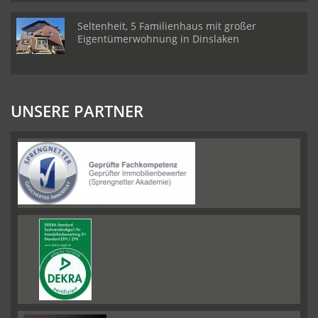
Seltenheit, 5 Familienhaus mit großer
Eigentümerwohnung in Dinslaken
UNSERE PARTNER