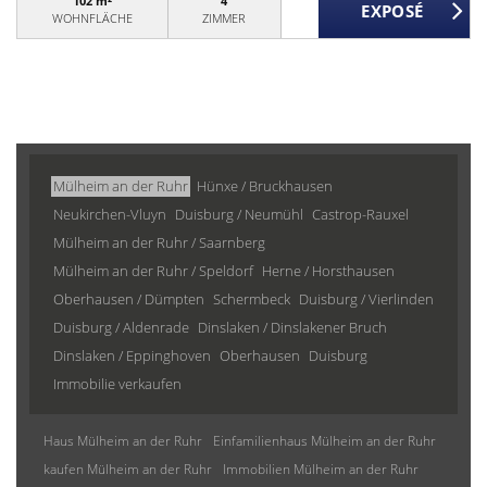
102 m²
4
WOHNFLÄCHE
ZIMMER
Mülheim an der Ruhr
Hünxe / Bruckhausen
Neukirchen-Vluyn
Duisburg / Neumühl
Castrop-Rauxel
Mülheim an der Ruhr / Saarnberg
Mülheim an der Ruhr / Speldorf
Herne / Horsthausen
Oberhausen / Dümpten
Schermbeck
Duisburg / Vierlinden
Duisburg / Aldenrade
Dinslaken / Dinslakener Bruch
Dinslaken / Eppinghoven
Oberhausen
Duisburg
Immobilie verkaufen
Haus Mülheim an der Ruhr
Einfamilienhaus Mülheim an der Ruhr
kaufen Mülheim an der Ruhr
Immobilien Mülheim an der Ruhr