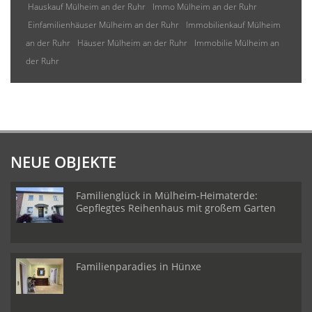
Hauskauf Mülheim an der Ruhr
Immo Mülheim an der Ruhr
Einfamilienhäuser Mülheim an der Ruhr
Immobilienkauf Mülheim
an der Ruhr
Häuser Mülheim an der Ruhr
Immobilie Mülheim an
der Ruhr
NEUE OBJEKTE
Familienglück in Mülheim-Heimaterde:
Gepflegtes Reihenhaus mit großem Garten
Familienparadies in Hünxe