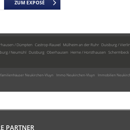
ZUM EXPOSÉ
rhausen / Dümpten
Castrop-Rauxel
Mülheim an der Ruhr
Duisburg / Vierl
burg / Neumühl
Duisburg
Oberhausen
Herne / Horsthausen
Schermbeck
nfamilienhäuser Neukirchen-Vluyn
Immo Neukirchen-Vluyn
Immobilien Neukirc
E PARTNER