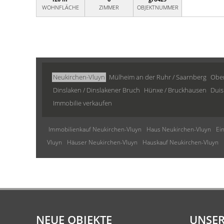
WOHNFLÄCHE
ZIMMER
OBJEKTNUMMER
Neukirchen-Vluyn
Mülheim an der Ruhr / Saarnberg
Obe
Dinslaken / Dinslakener Bruch
Hünxe / Bruckhausen
Duis
Immobilie verkaufen
Immobilienkauf Neukirchen-Vluyn
Haus Neukirchen-Vluyn
Ei
Vluyn
Häuser Neukirchen-Vluyn
Hauskauf Neukirchen-Vluyn
NEUE OBJEKTE
UNSER