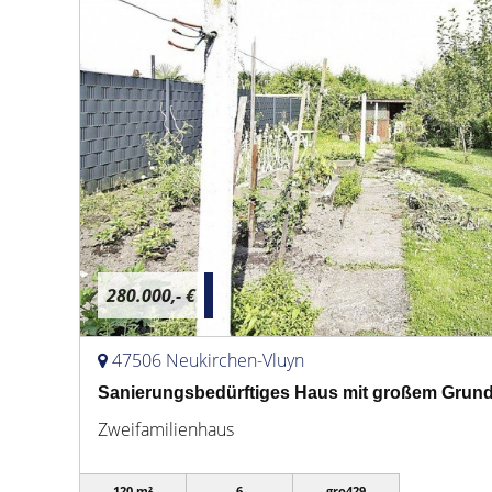
280.000,- €
47506 Neukirchen-Vluyn
Sanierungsbedürftiges Haus mit großem Grun
Zweifamilienhaus
120 m²
6
gro429