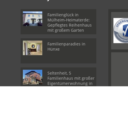
Familienglück in
Mülheim-Heimaterde:
Gepflegtes Reihenhaus
mit großem Garten
Familienparadies in
Hünxe
Seltenheit, 5
Familienhaus mit großer
Eigentümerwohnung in
Dinslaken
© Finest Homes Immobilien GmbH
Powered by
Immonia GmbH
Finest 