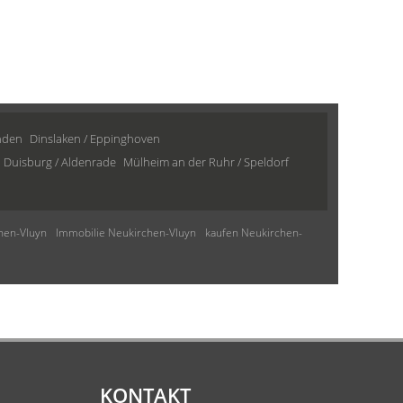
inden
Dinslaken / Eppinghoven
Duisburg / Aldenrade
Mülheim an der Ruhr / Speldorf
hen-Vluyn
Immobilie Neukirchen-Vluyn
kaufen Neukirchen-
KONTAKT