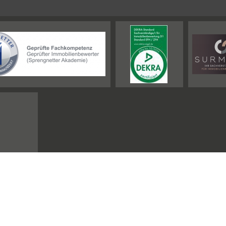
Impressum
Sitemap
Homes Immobilien GmbH
hat
5,0
von
5
Sternen |
21
Bewertungen be