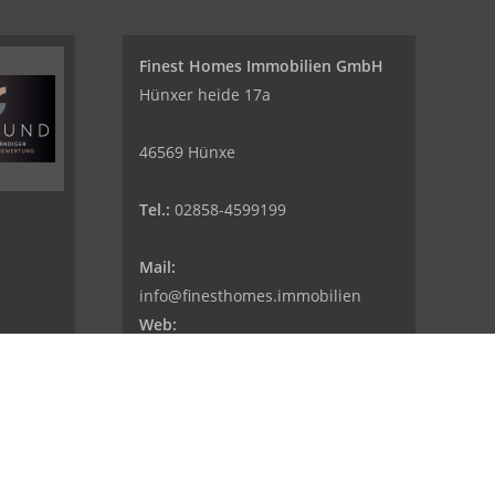
Finest Homes Immobilien GmbH
Hünxer heide 17a
46569 Hünxe
Tel.:
02858-4599199
Mail:
info@finesthomes.immobilien
Web:
www.finesthomes.immobilien
i Google