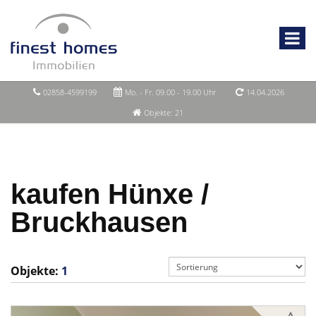
02858-4599199
Mo. - Fr. 09.00 - 19.00 Uhr
14.04.2026
Objekte: 21
kaufen Hünxe /
Bruckhausen
Objekte:
1