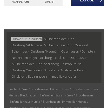
WOHNFLÄCHE
ZIMMER
Hünxe / Bruckhausen
Mülheim an der Ruhr
Duisburg / Aldenrade
Mülheim an der Ruhr / Speldorf
Schermbeck
Duisburg / Neumühl
Oberhausen / Dümpten
Neukirchen-Vluyn
Duisburg
Dinslaken
Oberhausen
Mülheim an der Ruhr / Saarnberg
Castrop-Rauxel
Duisburg / Vierlinden
Dinslaken / Dinslakener Bruch
Dinslaken / Eppinghoven
Immobilie verkaufen
kaufen Hünxe / Bruckhausen
Häuser Hünxe / Bruckhausen
Haus
Hünxe / Bruckhausen
Einfamilienhäuser Hünxe / Bruckhausen
Einfamilienhaus Hünxe / Bruckhausen
Immobilien Hünxe /
Bruckhausen
Immobilie Hünxe / Bruckhausen
Immo Hünxe /