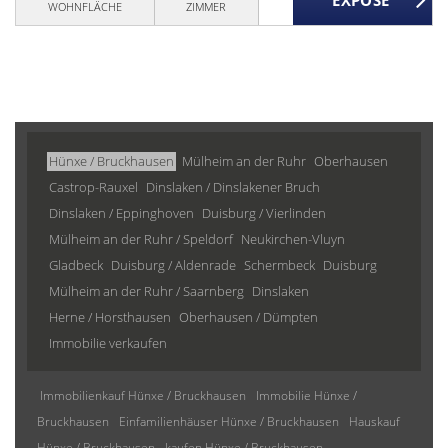
WOHNFLÄCHE
ZIMMER
Hünxe / Bruckhausen
Mülheim an der Ruhr
Oberhausen
Castrop-Rauxel
Dinslaken / Dinslakener Bruch
Dinslaken / Eppinghoven
Duisburg / Vierlinden
Mülheim an der Ruhr / Speldorf
Neukirchen-Vluyn
Gladbeck
Duisburg / Aldenrade
Schermbeck
Duisburg
Mülheim an der Ruhr / Saarnberg
Dinslaken
Herne / Horsthausen
Oberhausen / Dümpten
Immobilie verkaufen
Immobilienkauf Hünxe / Bruckhausen
Immobilie Hünxe /
Bruckhausen
Einfamilienhäuser Hünxe / Bruckhausen
Hauskauf
Hünxe / Bruckhausen
kaufen Hünxe / Bruckhausen