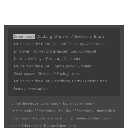
Schermbeck
Duisburg
Dinslaken / Dinslakener Bruch
Mülheim an der Ruhr / Speldorf
Duisburg / Aldenrade
Dinslaken
Hünxe / Bruckhausen
Castrop-Rauxel
Neukirchen-Vluyn
Duisburg / Vierlinden
Mülheim an der Ruhr
Oberhausen / Dümpten
Oberhausen
Dinslaken / Eppinghoven
Mülheim an der Ruhr / Saarnberg
Herne / Horsthausen
Immobilie verkaufen
Einfamilienhäuser Schermbeck
kaufen Schermbeck
Immobilienkauf Schermbeck
Hauskauf Schermbeck
Immobilien
Schermbeck
Haus Schermbeck
Einfamilienhaus Schermbeck
Immo Schermbeck
Häuser Schermbeck