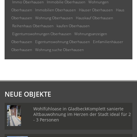
Immo Oberhausen
Immobilie Oberhausen
Wohnungen
Oberhausen
Immobilien Oberhausen
Häuser Oberhausen
Haus
Oberhausen
Wohnung Oberhausen
Hauskauf Oberhausen
Reihenhaus Oberhausen
kaufen Oberhausen
Eigentumswohnungen Oberhausen
Wohnungsanzeigen
Oberhausen
Eigentumswohnung Oberhausen
Einfamilienhäuser
Oberhausen
Wohnung suche Oberhausen
NEUE OBJEKTE
Wohlfühloase in GladbeckKomplett sanierte
Altbauwohnung im Herzen der Stadt ideal für 2
- 3 Personen