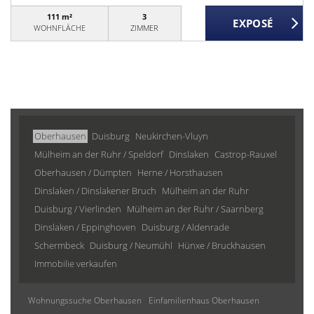
111 m²
3
WOHNFLÄCHE
ZIMMER
Oberhausen
Duisburg
Neukirchen-Vluyn
Mülheim an der Ruhr / Speldorf
Dinslaken
Castrop-Rauxel
Oberhausen / Dümpten
Herne / Horsthausen
Dinslaken / Dinslakener Bruch
Mülheim an der Ruhr
Duisburg / Vierlinden
Mülheim an der Ruhr / Saarnberg
Dinslaken / Eppinghoven
Duisburg / Aldenrade
Schermbeck
Duisburg / Neumühl
Hünxe / Bruckhausen
Immobilie verkaufen
Wohnungssuche Oberhausen
Einfamilienhaus Oberhausen