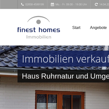
02858-4599199
Mo. - Fr. 09.00 - 19.00 Uhr
14.04.2
Start
Angebote
Immobilien verkau
Haus Ruhrnatur und Umg