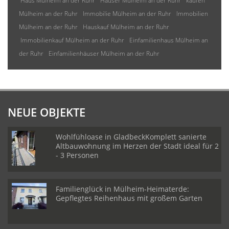
Haus Mülheim an der Ruhr
Häuser Mülheim an der Ruhr
kaufen
Mülheim an der Ruhr
Immobilie Mülheim an der Ruhr
Immobilien
Mülheim an der Ruhr
Hauskauf Mülheim an der Ruhr
Immobilienkauf Mülheim an der Ruhr
Einfamilienhaus Mülheim an
der Ruhr
Einfamilienhäuser Mülheim an der Ruhr
NEUE OBJEKTE
Wohlfühloase in GladbeckKomplett sanierte
Altbauwohnung im Herzen der Stadt ideal für 2
- 3 Personen
Familienglück in Mülheim-Heimaterde:
Gepflegtes Reihenhaus mit großem Garten