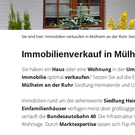
Sie sind hier:
Immobilien verkaufen in Mülheim an der Ruhr S
Immobilienverkauf in Mül
Sie haben ein
Haus
oder eine
Wohnung
in der
Um
Immobilie
optimal
verkaufen
? Setzen Sie auf die
Mülheim an der Ruhr
Siedlung Heimaterde und Uml
Immobilien rund um die sehenswerte
Siedlung He
Einfamilienhäuser
verfügen meist über großzügig
verläuft die
Bundesautobahn 40
. Die Infrastruktur 
Wohnlage. Durch
Marktexpertise
lassen sich Top-Pr