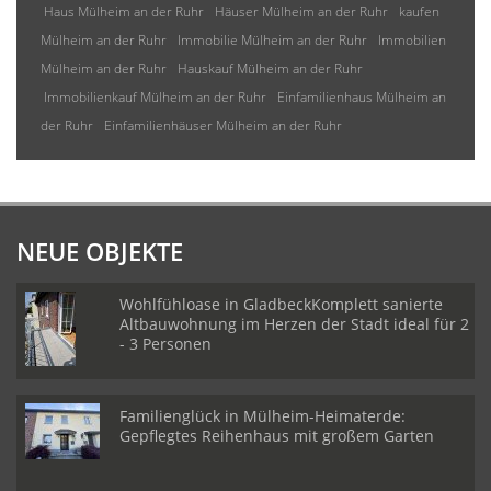
Haus Mülheim an der Ruhr
Häuser Mülheim an der Ruhr
kaufen
Mülheim an der Ruhr
Immobilie Mülheim an der Ruhr
Immobilien
Mülheim an der Ruhr
Hauskauf Mülheim an der Ruhr
Immobilienkauf Mülheim an der Ruhr
Einfamilienhaus Mülheim an
der Ruhr
Einfamilienhäuser Mülheim an der Ruhr
NEUE OBJEKTE
Wohlfühloase in GladbeckKomplett sanierte
Altbauwohnung im Herzen der Stadt ideal für 2
- 3 Personen
Familienglück in Mülheim-Heimaterde:
Gepflegtes Reihenhaus mit großem Garten