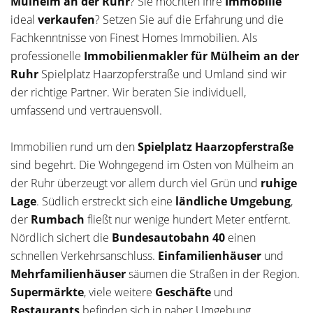
Mülheim an der Ruhr
? Sie möchten Ihre
Immobilie
ideal
verkaufen
? Setzen Sie auf die Erfahrung und die
Fachkenntnisse von Finest Homes Immobilien. Als
professionelle
Immobilienmakler für Mülheim an der
Ruhr
Spielplatz Haarzopferstraße und Umland sind wir
der richtige Partner. Wir beraten Sie individuell,
umfassend und vertrauensvoll.
Immobilien rund um den
Spielplatz Haarzopferstraße
sind begehrt. Die Wohngegend im Osten von Mülheim an
der Ruhr überzeugt vor allem durch viel Grün und
ruhige
Lage
. Südlich erstreckt sich eine
ländliche Umgebung
,
der
Rumbach
fließt nur wenige hundert Meter entfernt.
Nördlich sichert die
Bundesautobahn 40
einen
schnellen Verkehrsanschluss.
Einfamilienhäuser
und
Mehrfamilienhäuser
säumen die Straßen in der Region.
Supermärkte
, viele weitere
Geschäfte
und
Restaurants
befinden sich in naher Umgebung.