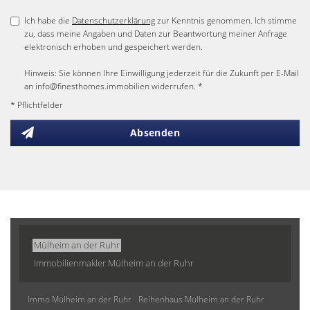
Ich habe die
Datenschutzerklärung
zur Kenntnis genommen. Ich stimme
zu, dass meine Angaben und Daten zur Beantwortung meiner Anfrage
elektronisch erhoben und gespeichert werden.
Hinweis: Sie können Ihre Einwilligung jederzeit für die Zukunft per E-Mail
an info@finesthomes.immobilien widerrufen. *
* Pflichtfelder
Absenden
Mülheim an der Ruhr
Immobilienmakler Mülheim an der Ruhr
Immo Mülheim an der Ruhr
Reihenhaus Mülheim an der Ruhr