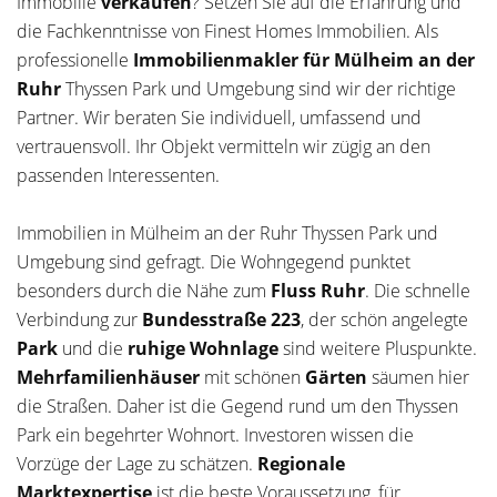
Immobilie
verkaufen
? Setzen Sie auf die Erfahrung und
die Fachkenntnisse von Finest Homes Immobilien. Als
professionelle
Immobilienmakler für Mülheim an der
Ruhr
Thyssen Park und Umgebung sind wir der richtige
Partner. Wir beraten Sie individuell, umfassend und
vertrauensvoll. Ihr Objekt vermitteln wir zügig an den
passenden Interessenten.
Immobilien in Mülheim an der Ruhr Thyssen Park und
Umgebung sind gefragt. Die Wohngegend punktet
besonders durch die Nähe zum
Fluss Ruhr
. Die schnelle
Verbindung zur
Bundesstraße 223
, der schön angelegte
Park
und die
ruhige Wohnlage
sind weitere Pluspunkte.
Mehrfamilienhäuser
mit schönen
Gärten
säumen hier
die Straßen. Daher ist die Gegend rund um den Thyssen
Park ein begehrter Wohnort. Investoren wissen die
Vorzüge der Lage zu schätzen.
Regionale
Marktexpertise
ist die beste Voraussetzung, für